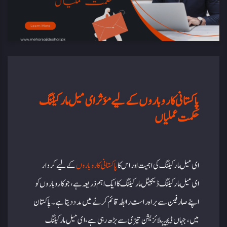
پاکستانی کاروباروں کے لیے مؤثر ای میل مارکیٹنگ
حکمت عملیاں
ای میل مارکیٹنگ کی اہمیت اور اس کا
پاکستانی کاروباروں
کے لیے کردار
ای میل مارکیٹنگ ڈیجیٹل مارکیٹنگ کا ایک اہم ذریعہ ہے، جو کاروباروں کو
اپنے صارفین سے براہ راست رابطہ قائم کرنے میں مدد دیتا ہے۔ پاکستان
میں، جہاں ڈیجیٹلائزیشن تیزی سے بڑھ رہی ہے، ای میل مارکیٹنگ