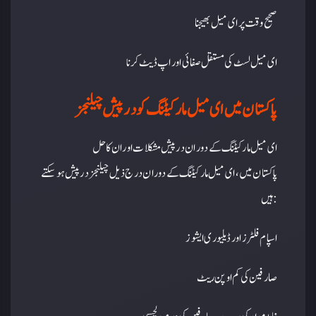
صحیح وقت پر ای میل بھیجنا
ای میل لسٹ کی مستقل صفائی اور اپ ڈیٹ کرنا
پاکستان میں ای میل مارکیٹنگ کو درپیش چیلنجز
ای میل مارکیٹنگ کے دوران درپیش مشکلات اور ان کا حل
پاکستان میں، ای میل مارکیٹنگ کے دوران درج ذیل چیلنجز درپیش ہو سکتے
ہیں:
اسپام فلٹرز اور ڈیلیوری ایشوز
صارفین کی کم اوپن ریٹ