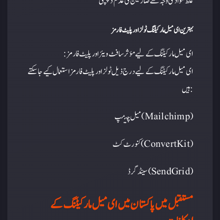
غلط مواد کی وجہ سے صارفین کی عدم دلچسپی
بہترین ای میل مارکیٹنگ ٹولز اور پلیٹ فارمز
: ای میل مارکیٹنگ کے لیے مؤثر سافٹ ویئر اور پلیٹ فارمز
ای میل مارکیٹنگ کے لیے درج ذیل ٹولز اور پلیٹ فارمز استعمال کیے جا سکتے
ہیں:
میل چیمپ (Mailchimp)
کنورٹ کٹ (ConvertKit)
سینڈ گرڈ (SendGrid)
مستقبل میں پاکستان میں ای میل مارکیٹنگ کے