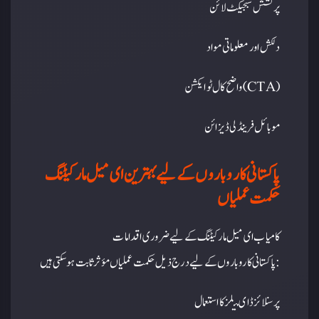
پرکشش سبجیکٹ لائن
دلکش اور معلوماتی مواد
واضح کال ٹو ایکشن (CTA)
موبائل فرینڈلی ڈیزائن
پاکستانی کاروباروں کے لیے بہترین ای میل مارکیٹنگ
حکمت عملیاں
کامیاب ای میل مارکیٹنگ کے لیے ضروری اقدامات
پاکستانی کاروباروں کے لیے درج ذیل حکمت عملیاں مؤثر ثابت ہو سکتی ہیں:
پرسنلائزڈ ای میلز کا استعمال