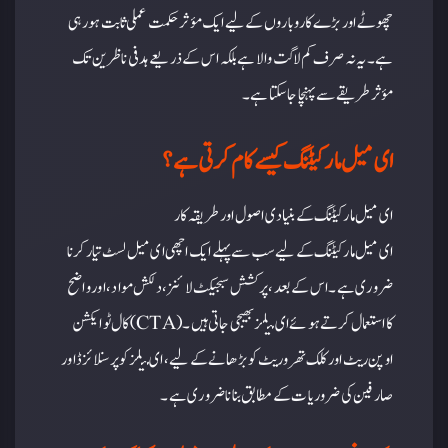
چھوٹے اور بڑے کاروباروں کے لیے ایک مؤثر حکمت عملی ثابت ہو رہی
ہے۔ یہ نہ صرف کم لاگت والا ہے بلکہ اس کے ذریعے ہدفی ناظرین تک
مؤثر طریقے سے پہنچا جا سکتا ہے۔
ای میل مارکیٹنگ کیسے کام کرتی ہے؟
ای میل مارکیٹنگ کے بنیادی اصول اور طریقہ کار
ای میل مارکیٹنگ کے لیے سب سے پہلے ایک اچھی ای میل لسٹ تیار کرنا
ضروری ہے۔ اس کے بعد، پرکشش سبجیکٹ لائنز، دلکش مواد، اور واضح
کال ٹو ایکشن (CTA) کا استعمال کرتے ہوئے ای میلز بھیجی جاتی ہیں۔
اوپن ریٹ اور کلک تھرو ریٹ کو بڑھانے کے لیے، ای میلز کو پرسنلائزڈ اور
صارفین کی ضروریات کے مطابق بنانا ضروری ہے۔